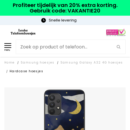
Profiteer tijdelijk van 20% extra korting.
Gebruik code: VAKANTIE20
Gratis verzending
menu
Home
Samsung hoesjes
Samsung Galaxy A32 4G hoesjes
/
/
Hardcase hoesjes
/