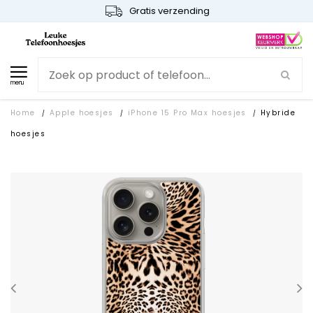
Gratis verzending
menu
Home
Apple hoesjes
iPhone 15 Pro Max hoesjes
Hybride
/
/
/
hoesjes