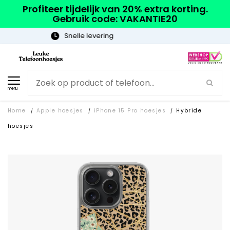
Profiteer tijdelijk van 20% extra korting.
Gebruik code: VAKANTIE20
Gratis verzending
menu
Home
Apple hoesjes
iPhone 15 Pro hoesjes
Hybride
/
/
/
hoesjes