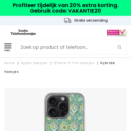
Profiteer tijdelijk van 20% extra korting.
Gebruik code: VAKANTIE20
Gratis verzending
menu
Home
Apple hoesjes
iPhone 15 Pro hoesjes
Hybride
/
/
/
hoesjes