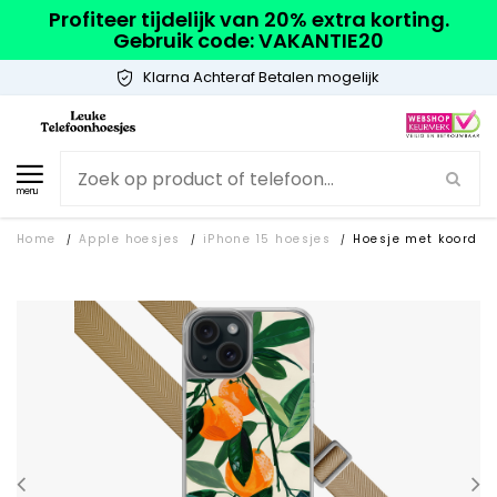
Profiteer tijdelijk van 20% extra korting.
Gebruik code: VAKANTIE20
Klarna Achteraf Betalen mogelijk
menu
Home
Apple hoesjes
iPhone 15 hoesjes
Hoesje met koord
/
/
/