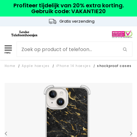
Profiteer tijdelijk van 20% extra korting.
Gebruik code: VAKANTIE20
Gratis verzending
menu
Home
Apple hoesjes
iPhone 14 hoesjes
shockproof cases
/
/
/