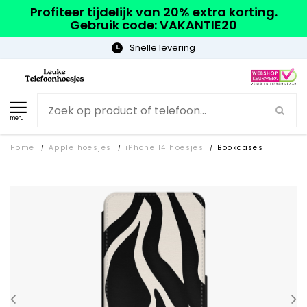
Profiteer tijdelijk van 20% extra korting.
Gebruik code: VAKANTIE20
Gratis verzending
menu
Home
Apple hoesjes
iPhone 14 hoesjes
Bookcases
/
/
/