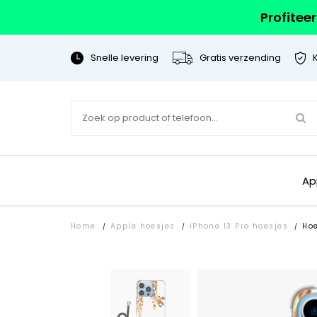
Profitee
Snelle levering
Gratis verzending
Ap
Home
Apple hoesjes
iPhone 13 Pro hoesjes
Ho
/
/
/