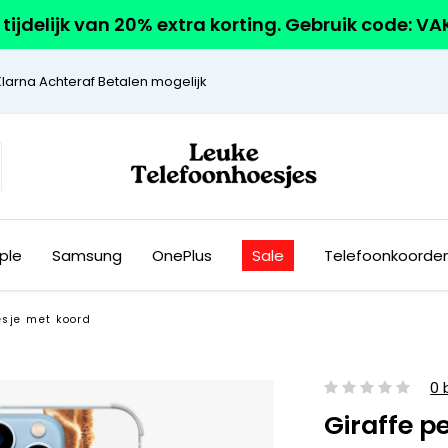
r tijdelijk van 20% extra korting. Gebruik code: V
Klarna Achteraf Betalen mogelijk
ple
Samsung
OnePlus
Sale
Telefoonkoorde
esje met koord
0 
Giraffe 