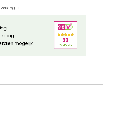
verlanglijst
ring
zending
etalen mogelijk