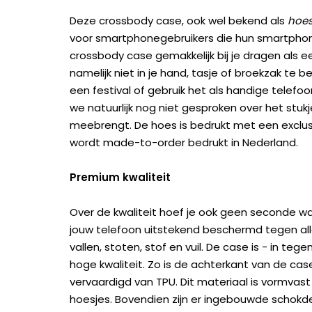
Deze crossbody case, ook wel bekend als
hoes
voor smartphonegebruikers die hun smartphone 
crossbody case gemakkelijk bij je dragen als e
namelijk niet in je hand, tasje of broekzak te 
een festival of gebruik het als handige telefo
we natuurlijk nog niet gesproken over het stu
meebrengt. De hoes is bedrukt met een exclu
wordt made-to-order bedrukt in Nederland.
Premium kwaliteit
Over de kwaliteit hoef je ook geen seconde wa
jouw telefoon uitstekend beschermd tegen all
vallen, stoten, stof en vuil. De case is - in te
hoge kwaliteit. Zo is de achterkant van de c
vervaardigd van TPU. Dit materiaal is vormvast
hoesjes. Bovendien zijn er ingebouwde scho