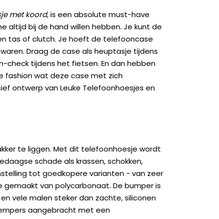
je met koord
, is een absolute must-have
altijd bij de hand willen hebben. Je kunt de
en tas of clutch. Je hoeft de telefooncase
bewaren. Draag de case als heuptasje tijdens
on-check tijdens het fietsen. En dan hebben
kje fashion wat deze case met zich
sief ontwerp van Leuke Telefoonhoesjes en
kker te liggen. Met dit telefoonhoesje wordt
edaagse schade als krassen, schokken,
genstelling tot goedkopere varianten - van zeer
ase gemaakt van polycarbonaat. De bumper is
 en vele malen steker dan zachte, siliconen
kdempers aangebracht met een