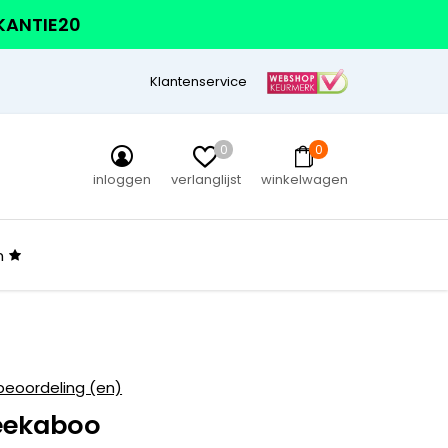
AKANTIE20
Klantenservice
0
0
inloggen
verlanglijst
winkelwagen
n
beoordeling (en)
peekaboo