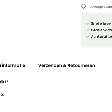
toevoegen aan 
Snelle leve
Gratis ver
Achteraf b
a informatie
Verzenden & Retourneren
hikt?
ro
.