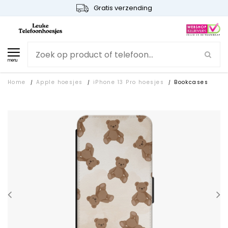
Gratis verzending
menu
Home
Apple hoesjes
iPhone 13 Pro hoesjes
Bookcases
/
/
/