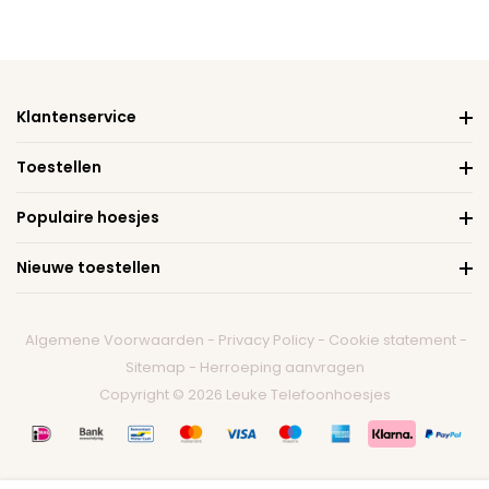
Klantenservice
Toestellen
Populaire hoesjes
Nieuwe toestellen
Algemene Voorwaarden
-
Privacy Policy
-
Cookie statement
-
Sitemap
-
Herroeping aanvragen
Copyright © 2026 Leuke Telefoonhoesjes