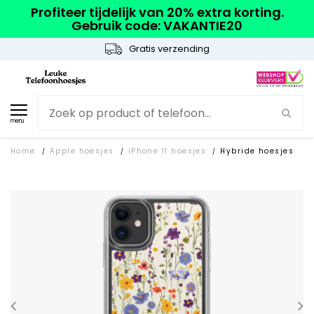
Profiteer tijdelijk van 20% extra korting.
Gebruik code: VAKANTIE20
Gratis verzending
menu
Home
Apple hoesjes
iPhone 11 hoesjes
Hybride hoesjes
/
/
/