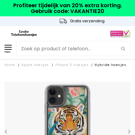
Profiteer tijdelijk van 20% extra korting.
Gebruik code: VAKANTIE20
Gratis verzending
menu
Home
Apple hoesjes
iPhone 11 hoesjes
Hybride hoesjes
/
/
/