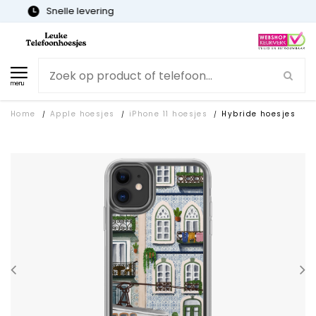
Gratis verzending
menu
Home
Apple hoesjes
iPhone 11 hoesjes
Hybride hoesjes
/
/
/