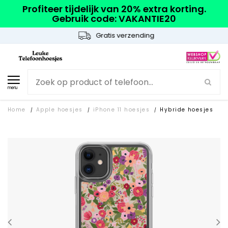
Profiteer tijdelijk van 20% extra korting.
Gebruik code: VAKANTIE20
Gratis verzending
menu
Home
Apple hoesjes
iPhone 11 hoesjes
Hybride hoesjes
/
/
/