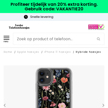
Profiteer tijdelijk van 20% extra korting.
Gebruik code: VAKANTIE20
Gratis verzending
menu
Home
Apple hoesjes
iPhone 11 hoesjes
Hybride hoesjes
/
/
/