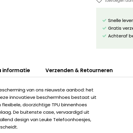
toevoegen aan 
Snelle leve
Gratis ver
Achteraf b
a informatie
Verzenden & Retourneren
escherming van ons nieuwste aanbod: het
 Deze innovatieve beschermhoes bestaat uit
flexibele, doorzichtige TPU binnenhoes
aag. De buitenste case, vervaardigd uit
vallend design van Leuke Telefoonhoesjes,
scheidt.