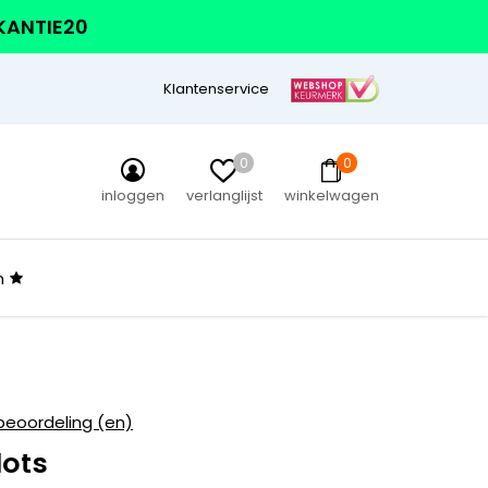
AKANTIE20
Klantenservice
0
0
inloggen
verlanglijst
winkelwagen
n
beoordeling (en)
ots