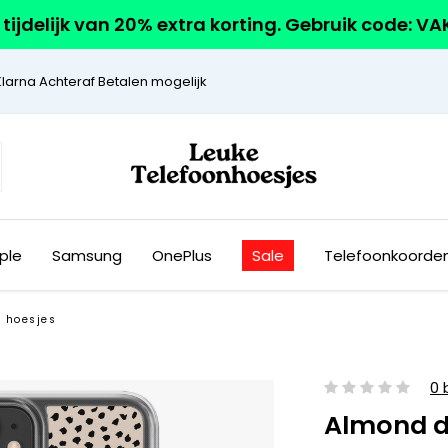
r tijdelijk van 20% extra korting. Gebruik code: V
Klarna Achteraf Betalen mogelijk
ple
Samsung
OnePlus
Sale
Telefoonkoorde
e hoesjes
0 
Almond d