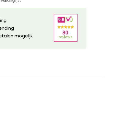
verlanglijst
ring
zending
etalen mogelijk