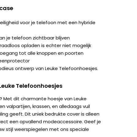
 case
iligheid voor je telefoon met een hybride
an je telefoon zichtbaar blijven
aadloos opladen is echter niet mogelijk
toegang tot alle knoppen en poorten
eenprotector
modieus ontwerp van Leuke Telefoonhoesjes.
Leuke Telefoonhoesjes
uden? Met dit charmante hoesje van Leuke
valpartijen, krassen, en alledaags vuil
aling geeft. Dit uniek bedrukte cover is alleen
irect een opvallend modeaccessoire. Geef je
uw stijl weerspiegelen met ons speciale