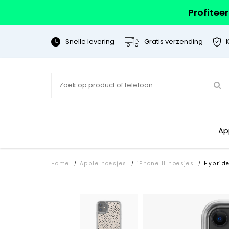
Profitee
Snelle levering
Gratis verzending
Ap
Home
Apple hoesjes
iPhone 11 hoesjes
Hybrid
/
/
/