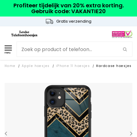
Profiteer tijdelijk van 20% extra korting.
Gebruik code: VAKANTIE20
Gratis verzending
menu
Home
Apple hoesjes
iPhone 11 hoesjes
Hardcase hoesjes
/
/
/